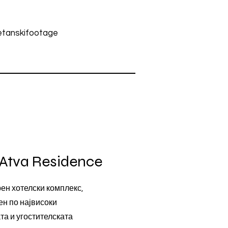
tanskifootage
 Atva Residence
рен хотелски комплекс,
ен по највисоки
та и угостителската