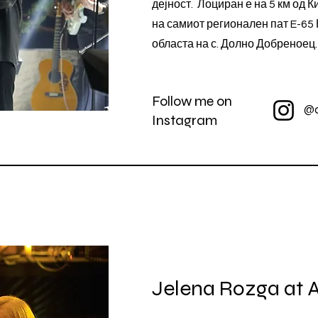
дејност. Лоциран е на 5 км од 
на самиот регионален пат E-65
областа на с. Долно Добреноец
Follow me on
@c
Instagram
Jelena Rozga at 