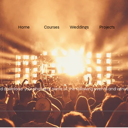
Home
Courses
Weddings
Projects
nd download your photos of some of the following events and venue