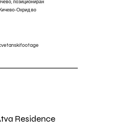
Кичево, позициониран
 Кичево-Охрид во
.
vetanskifootage
Atva Residence