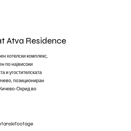
at Atva Residence
рен хотелски комплекс,
ен по највисоки
та и угостителската
Кичево, позициониран
 Кичево-Охрид во
.
tanskifootage