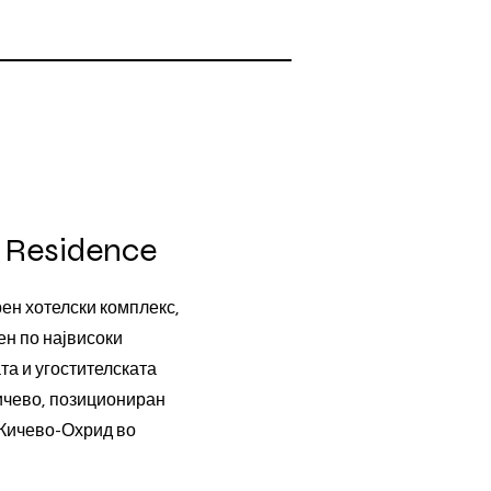
a Residence
рен хотелски комплекс,
ен по највисоки
та и угостителската
Кичево, позициониран
 Кичево-Охрид во
.