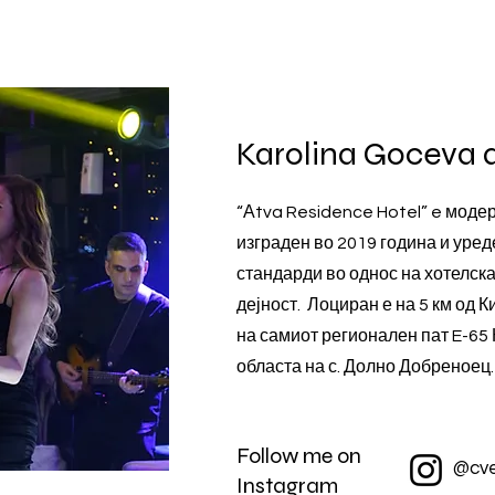
Karolina Goceva 
“Аtva Residence Hotel” e моде
изграден во 2019 година и уред
стандарди во однос на хотелска
дејност. Лоциран е на 5 км од 
на самиот регионален пат E-65
областа на с. Долно Добреноец
Follow me on
@cve
Instagram