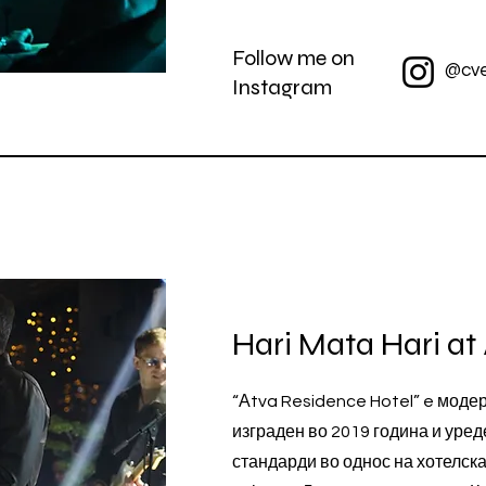
Follow me on
@cve
Instagram
Hari Mata Hari at
“Аtva Residence Hotel” e моде
изграден во 2019 година и уред
стандарди во однос на хотелска