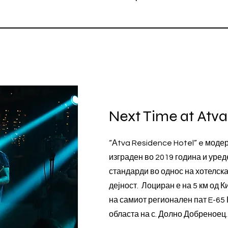
Next Time at Atv
“Аtva Residence Hotel” e моде
изграден во 2019 година и уред
стандарди во однос на хотелска
дејност. Лоциран е на 5 км од 
на самиот регионален пат E-65
областа на с. Долно Добреноец