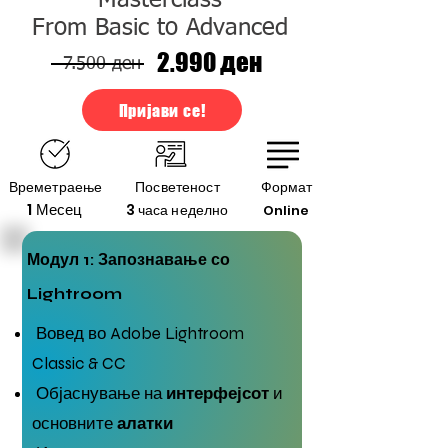
Masterclass
From Basic to Advanced
2.990 ден
7.500 ден
Пријави се!
Времетраење
Посветеност
Формат
1 Месец
3 часа неделно
Online
Модул 1: Запознавање со
Lightroom
Вовед во Adobe Lightroom
Classic & CC
Објаснување на
интерфејсот
и
основните
алатки