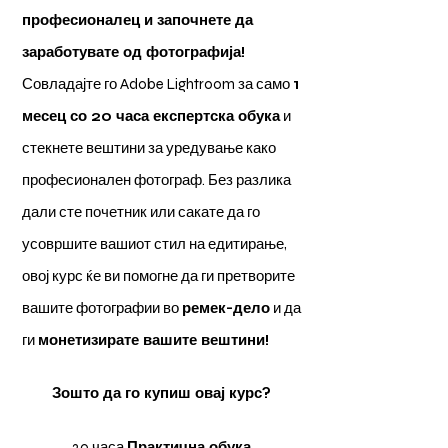
професионалец и започнете да
заработувате од фотографија!
Совладајте го Adobe Lightroom за само
1
месец со 20 часа експертска обука
и
стекнете вештини за уредување како
професионален фотограф. Без разлика
дали сте почетник или сакате да го
усовршите вашиот стил на едитирање,
овој курс ќе ви помогне да ги претворите
вашите фотографии во
ремек-дело
и да
ги
монетизирате вашите вештини!
Зошто да го купиш овај курс?
20 часа
Практична обука