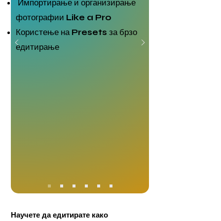
Импортирање и организирање
фотографии
Like a Pro
Користење на
Presets
за брзо
едитирање
Научете да едитирате како